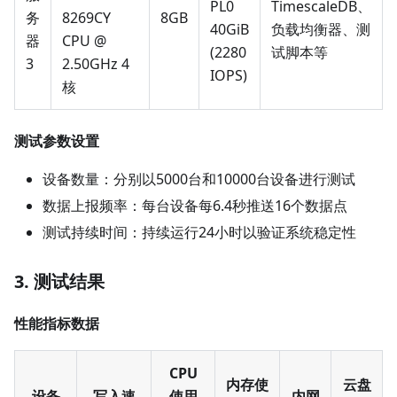
PL0
TimescaleDB、
务
8269CY
8GB
40GiB
负载均衡器、测
器
CPU @
(2280
试脚本等
3
2.50GHz 4
IOPS)
核
测试参数设置
设备数量：分别以5000台和10000台设备进行测试
数据上报频率：每台设备每6.4秒推送16个数据点
测试持续时间：持续运行24小时以验证系统稳定性
3. 测试结果
性能指标数据
CPU
内存使
云盘
设备
写入速
使用
内网